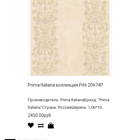
Prima Italiana коллекция Pitti 20674P
Производитель: Prima ItalianaБрэнд: "Prima
Italiana"Страна: РоссияШирина: 1,06*10...
2450.00руб.