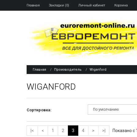
Главная
Закладки (0)
Личный кабинет
Корзина
Главная
Производитель
Wiganford
WIGANFORD
Сортировка:
|<
<
1
2
3
4
>
>|
Показано с 1