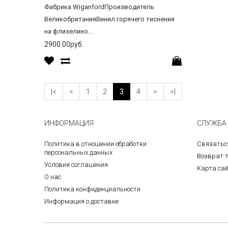
Фабрика WiganfordПроизводитель
ВеликобританияВинил горячего тиснения
на флизелино...
2900.00руб.
|<
<
1
2
3
4
>
>|
ИНФОРМАЦИЯ
СЛУЖБА
Политика в отношении обработки
Связатьс
персональных данных
Возврат 
Условия соглашения
Карта са
O нас
Политика конфиденциальности
Информация о доставке