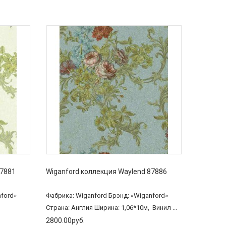
87881
Wiganford коллекция Waylend 87886
nford»
Фабрика: Wiganford Брэнд: «Wiganford»
Страна: Англия Ширина: 1,06*10м, Винил ...
2800.00руб.