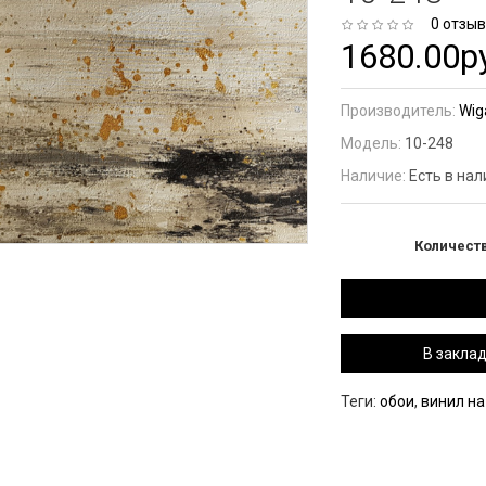
0 отзы
1680.00р
Производитель:
Wig
Модель:
10-248
Наличие:
Есть в на
Количест
В закла
Теги:
обои
,
винил н