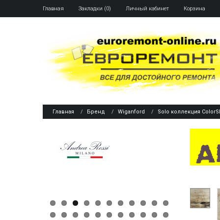
Главная
Закладки (0)
Личный кабинет
Корзина
Главная
Бренд
Wiganford
Solo коллекция ColorS