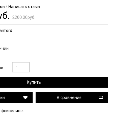
вов
/
Написать отзыв
уб.
2200.00руб.
anford
личии
во
Купить
дки
В сравнение
а флизелине
,