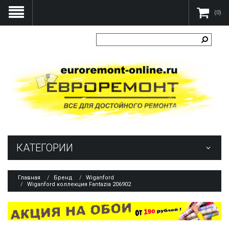
(0)
КАТЕГОРИИ
Главная
Бренд
Wiganford
Wiganford коллекция Fantazia 206902