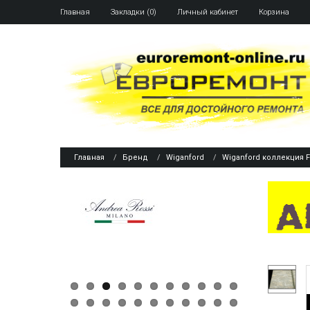
Главная
Закладки (0)
Личный кабинет
Корзина
Главная
Бренд
Wiganford
Wiganford коллекция F