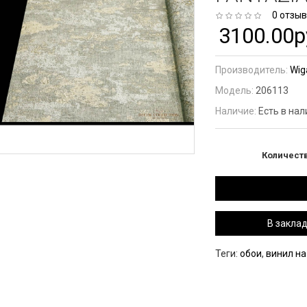
0 отзы
3100.00р
Производитель:
Wig
Модель:
206113
Наличие:
Есть в на
Количест
В закла
Теги:
обои
,
винил н