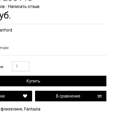
вов
/
Написать отзыв
уб.
anford
личии
во
Купить
дки
В сравнение
а флизелине
,
Fantazia