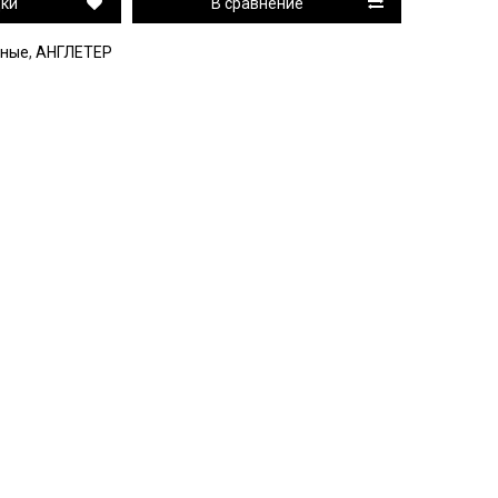
дки
В сравнение
нные
,
АНГЛЕТЕР