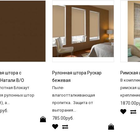
ая штора с
Рулонная штора Рускар
Римская 
 Натали B/O
бежевая
В комплек
лотная Блэкаут
Пыле-
римская ш
ля рулонных штор
влагоотталкивающая
крепление 
), а...
пропитка. Защита от
1870.00ру
выгорания...
руб.
785.00руб.