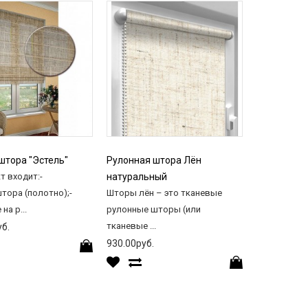
штора "Эстель"
Рулонная штора Лён
Рулонная 
т входит:-
натуральный
Венеция цв
тора (полотно);-
Шторы лён – это тканевые
золото
на р...
рулонные шторы (или
Венеция – э
тканевые ...
шторы из ж
б.
ткани Вене..
930.00руб.
1230.00руб