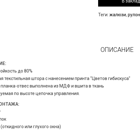
В закла
Теги:
жалюзи
,
руло
ОПИСАНИЕ
ИЕ:
тойкость до 80%
ая текстильная штора с нанесением принта "Цветов гибискуса"
 планка-отвес выполнена из МДФ и вшита в ткань
руемая по высоте цепочка управления.
ОНТАЖА:
у
лок
 (откидного или глухого окна)