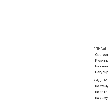
ОПИСАН
• Светос
• Рулонн
• Нижняя
• Регули
ВИДЫ М
• на стен
• на пото
• на раму