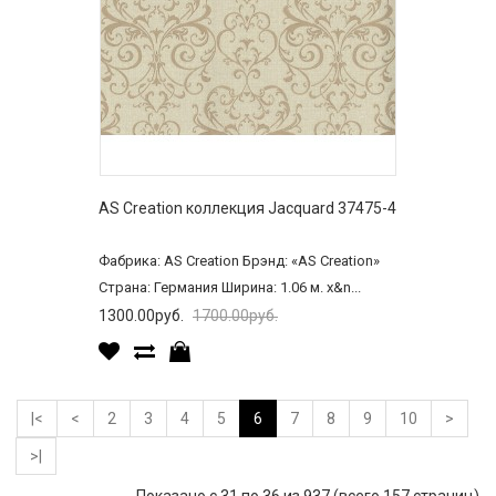
AS Creation коллекция Jacquard 37475-4
Фабрика: AS Creation Брэнд: «AS Creation»
Страна: Германия Ширина: 1.06 м. x&n...
1300.00руб.
1700.00руб.
|<
<
2
3
4
5
6
7
8
9
10
>
>|
Показано с 31 по 36 из 937 (всего 157 страниц)