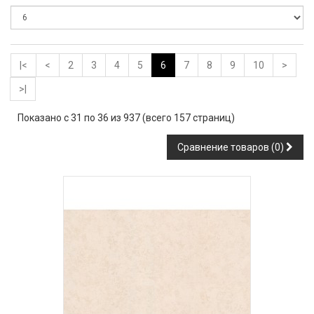
|<
<
2
3
4
5
6
7
8
9
10
>
>|
Показано с 31 по 36 из 937 (всего 157 страниц)
Сравнение товаров (0)